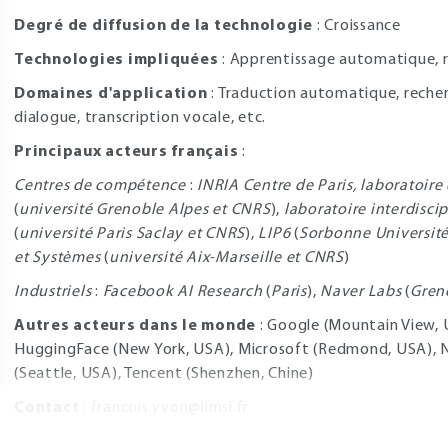
Degré de diffusion de la technologie
: Croissance
Technologies impliquées
: Apprentissage automatique, 
Domaines d'application
: Traduction automatique, reche
dialogue, transcription vocale, etc.
Principaux acteurs français
:
Centres de compétence
:
INRIA Centre de Paris, laboratoir
(
université Grenoble Alpes et CNRS
),
laboratoire interdisci
(
université Paris Saclay et CNRS
),
LIP6
(
Sorbonne Universit
et Systèmes
(
université Aix-Marseille et CNRS
)
Industriels
:
Facebook AI Research
(
Paris
),
Naver Labs
(
Gren
Autres acteurs dans le monde
: Google (Mountain View, 
HuggingFace (New York, USA), Microsoft (Redmond, USA), Nv
(Seattle, USA), Tencent (Shenzhen, Chine)
Contact
:
francois.yvon@limsi.fr