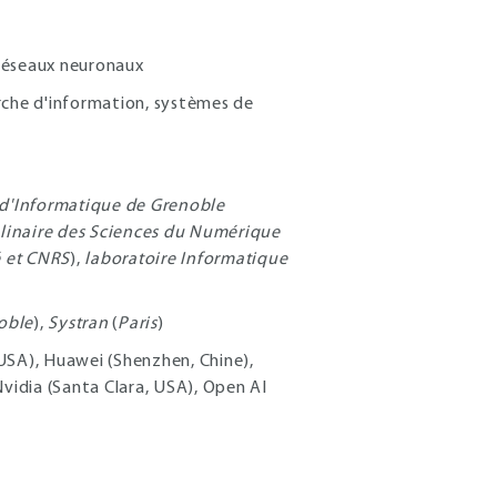
réseaux neuronaux
rche d'information, systèmes de
e d'Informatique de Grenoble
plinaire des Sciences du Numérique
é et CNRS
),
laboratoire Informatique
oble
),
Systran
(
Paris
)
USA), Huawei (Shenzhen, Chine),
idia (Santa Clara, USA), Open AI