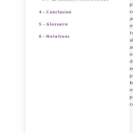
p
c
4 - Conclusion
a
5 - Glossaire
m
t
6 - Notations
a
a
n
d
e
p
t
m
p
c