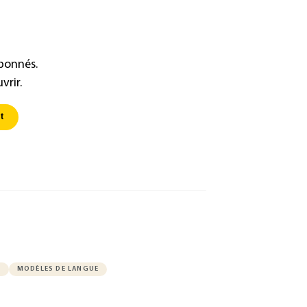
abonnés.
vrir.
t
E
MODÈLES DE LANGUE