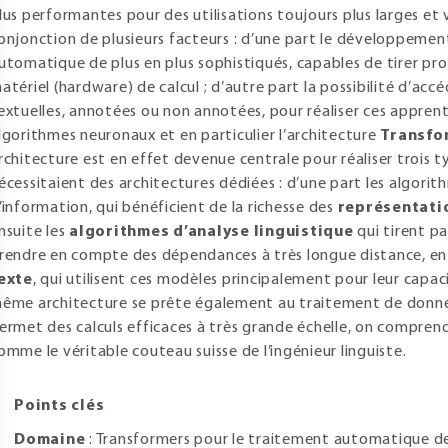
lus performantes pour des utilisations toujours plus larges et 
onjonction de plusieurs facteurs : d’une part le développeme
utomatique de plus en plus sophistiqués, capables de tirer prof
atériel (hardware) de calcul ; d’autre part la possibilité d’ac
extuelles, annotées ou non annotées, pour réaliser ces apprenti
lgorithmes neuronaux et en particulier l’architecture
Transfo
rchitecture est en effet devenue centrale pour réaliser trois t
écessitaient des architectures dédiées : d’une part les algorit
’information, qui bénéficient de la richesse des
représentati
nsuite les
algorithmes d’analyse linguistique
qui tirent pa
rendre en compte des dépendances à très longue distance, enf
exte
, qui utilisent ces modèles principalement pour leur capaci
ême architecture se prête également au traitement de données
ermet des calculs efficaces à très grande échelle, on compre
omme le véritable couteau suisse de l’ingénieur linguiste.
Points clés
Domaine
: Transformers pour le traitement automatique de