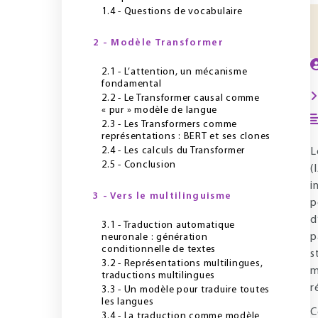
1.4 - Questions de vocabulaire
2 - Modèle Transformer
2.1 - L’attention, un mécanisme
fondamental
2.2 - Le Transformer causal comme
« pur » modèle de langue
2.3 - Les Transformers comme
représentations : BERT et ses clones
2.4 - Les calculs du Transformer
L
2.5 - Conclusion
(
i
3 - Vers le multilinguisme
p
d
3.1 - Traduction automatique
p
neuronale : génération
conditionnelle de textes
s
3.2 - Représentations multilingues,
m
traductions multilingues
r
3.3 - Un modèle pour traduire toutes
les langues
C
3.4 - La traduction comme modèle