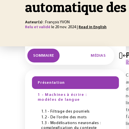
automatique des
Auteur(s)
: François YVON
Relu et validé
le 20 nov. 2024 |
Read in English
SOMMAIRE
MÉDIAS
C
a
Présentation
d
1 - Machines à écrire :
n
modèles de langue
l
t
1.1 - Filtrage des pourriels
f
1.2 - De l’ordre des mots
1.3 - Modélisations neuronales :
l
complexification du contexte