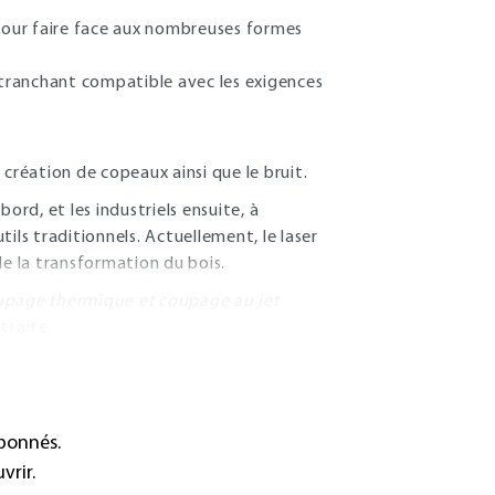
 pour faire face aux nombreuses formes
r tranchant compatible avec les exigences
a création de copeaux ainsi que le bruit.
rd, et les industriels ensuite, à
ils traditionnels. Actuellement, le laser
 de la transformation du bois.
page thermique et coupage au jet
traité.
abonnés.
vrir.