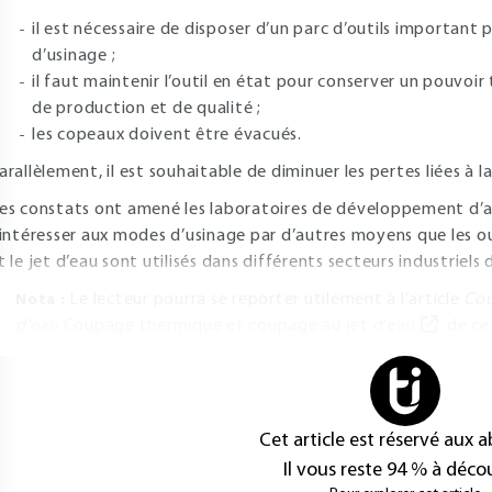
il est nécessaire de disposer d’un parc d’outils important
d’usinage ;
il faut maintenir l’outil en état pour conserver un pouvoi
de production et de qualité ;
les copeaux doivent être évacués.
arallèlement, il est souhaitable de diminuer les pertes liées à l
es constats ont amené les laboratoires de développement d’abo
’intéresser aux modes d’usinage par d’autres moyens que les out
t le jet d’eau sont utilisés dans différents secteurs industriels
Le lecteur pourra se reporter utilement à l’article
Cou
Nota :
d’eau
Coupage thermique et coupage au jet d’eau
de ce 
Cet article est réservé aux 
Il vous reste 94 % à décou