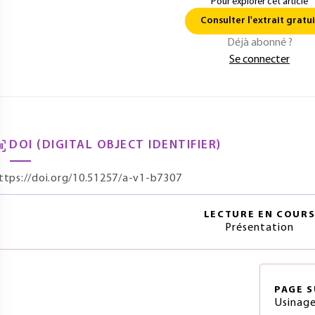
Pour explorer cet article
Consulter l'extrait gratui
Déjà abonné ?
Se connecter
DOI (DIGITAL OBJECT IDENTIFIER)
ttps://doi.org/10.51257/a-v1-b7307
LECTURE EN COUR
Présentation
PAGE
S
Usinage