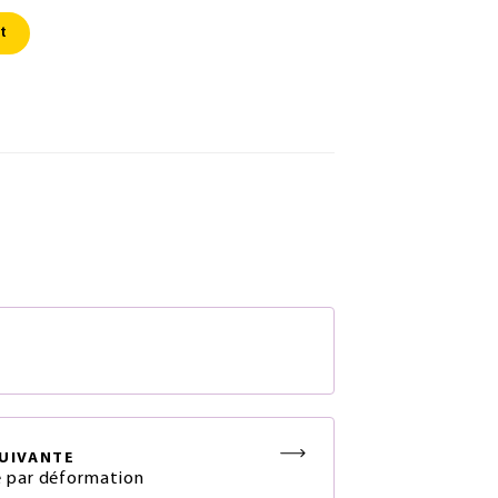
t
S
UIVANTE
 par déformation