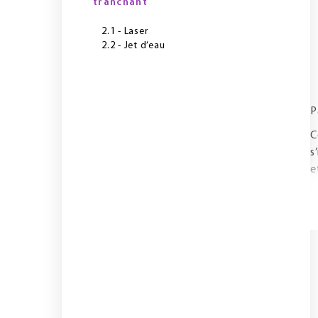
tranchant
2.1 - Laser
2.2 - Jet d’eau
P
C
s
e