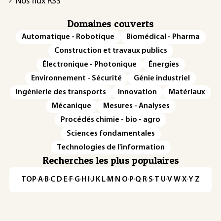
Nos flux RSS
Domaines couverts
Automatique - Robotique
Biomédical - Pharma
Construction et travaux publics
Électronique - Photonique
Énergies
Environnement - Sécurité
Génie industriel
Ingénierie des transports
Innovation
Matériaux
Mécanique
Mesures - Analyses
Procédés chimie - bio - agro
Sciences fondamentales
Technologies de l'information
Recherches les plus populaires
TOP
·
A
·
B
·
C
·
D
·
E
·
F
·
G
·
H
·
I
·
J
·
K
·
L
·
M
·
N
·
O
·
P
·
Q
·
R
·
S
·
T
·
U
·
V
·
W
·
X
·
Y
·
Z