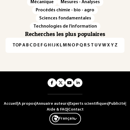
Mécanique
Mesures - Analyses
Procédés chimie - bio - agro
Sciences fondamentales
Technologies de l'information
Recherches les plus populaires
TOP
·
A
·
B
·
C
·
D
·
E
·
F
·
G
·
H
·
I
·
J
·
K
·
L
·
M
·
N
·
O
·
P
·
Q
·
R
·
S
·
T
·
U
·
V
·
W
·
X
·
Y
·
Z
Accueil
|
A propos
|
Annuaire auteurs
|
Experts scientifiques
|
Publicité
|
Aide & FAQ
|
Contact
Français