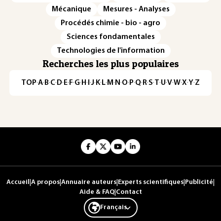
Mécanique
Mesures - Analyses
Procédés chimie - bio - agro
Sciences fondamentales
Technologies de l'information
Recherches les plus populaires
TOP
·
A
·
B
·
C
·
D
·
E
·
F
·
G
·
H
·
I
·
J
·
K
·
L
·
M
·
N
·
O
·
P
·
Q
·
R
·
S
·
T
·
U
·
V
·
W
·
X
·
Y
·
Z
Accueil
|
A propos
|
Annuaire auteurs
|
Experts scientifiques
|
Publicité
|
Aide & FAQ
|
Contact
Français