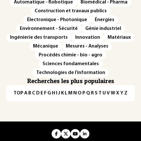
Automatique - Robotique
Biomédical - Pharma
Construction et travaux publics
Électronique - Photonique
Énergies
Environnement - Sécurité
Génie industriel
Ingénierie des transports
Innovation
Matériaux
Mécanique
Mesures - Analyses
Procédés chimie - bio - agro
Sciences fondamentales
Technologies de l'information
Recherches les plus populaires
TOP
·
A
·
B
·
C
·
D
·
E
·
F
·
G
·
H
·
I
·
J
·
K
·
L
·
M
·
N
·
O
·
P
·
Q
·
R
·
S
·
T
·
U
·
V
·
W
·
X
·
Y
·
Z