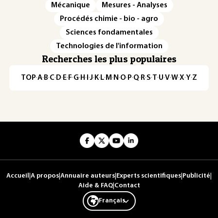
Mécanique
Mesures - Analyses
Procédés chimie - bio - agro
Sciences fondamentales
Technologies de l'information
Recherches les plus populaires
TOP
·
A
·
B
·
C
·
D
·
E
·
F
·
G
·
H
·
I
·
J
·
K
·
L
·
M
·
N
·
O
·
P
·
Q
·
R
·
S
·
T
·
U
·
V
·
W
·
X
·
Y
·
Z
Accueil
|
A propos
|
Annuaire auteurs
|
Experts scientifiques
|
Publicité
|
Aide & FAQ
|
Contact
Français