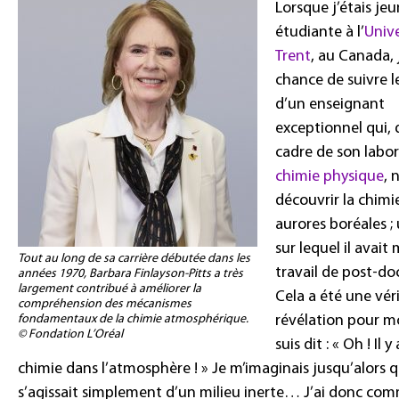
Lorsque j’étais je
étudiante à l’
Unive
Trent
, au Canada, j
chance de suivre l
d’un enseignant
exceptionnel qui, 
cadre de son labor
chimie physique
, 
découvrir la chimi
aurores boréales ;
sur lequel il avai
Tout au long de sa carrière débutée dans les
travail de post-do
années 1970, Barbara Finlayson-Pitts a très
largement contribué à améliorer la
Cela a été une vér
compréhension des mécanismes
fondamentaux de la chimie atmosphérique.
révélation pour m
© Fondation L’Oréal
suis dit : « Oh ! Il y
chimie dans l’atmosphère ! » Je m’imaginais jusqu’alors qu
s’agissait simplement d’un milieu inerte… J’ai donc co