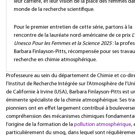
leur carrière, et leur vision de la place des femmes da
monde de la recherche scientifique.
Pour le premier entretien de cette série, partons à la
rencontre de la lauréate nord-américaine de ce prix
L
Unesco Pour les Femmes et la Science 2025
: la profe
Barbara Finlayson-Pitts, récompensée pour ses trava
recherche en chimie atmosphérique.
Professeure au sein du département de Chimie et co-dire
l’Institut de Recherche Intégrée sur l’Atmosphère de l’Uni
de Californie à Irvine (USA), Barbara Finlayson-Pitts est u
éminente spécialiste de la chimie atmosphérique. Ses tr
pionniers ont en effet largement contribué à bouleverse
compréhension des mécanismes chimiques fondamenta
l’origine de la formation de la
pollution atmosphérique
,
particulièrement du smog, dans lequel sont régulièreme