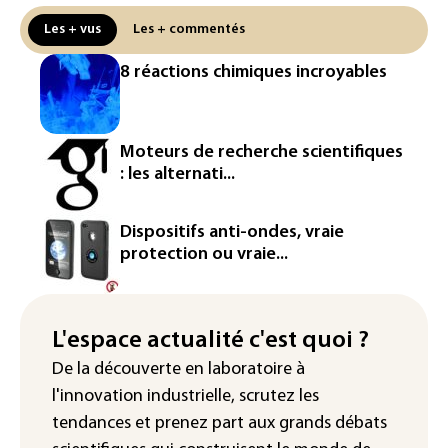
Ceuta
Les + vus
Les + commentés
L'Europe se prépare à une baisse de la
8 réactions chimiques incroyables
production d'électricité lors de l'éclipse
solaire
La métropole de Rouen porte plainte
Moteurs de recherche scientifiques
contre BASF pour pollution aux PFAS
: les alternati...
Canicule: à l'arrêt depuis fin juillet, la
centrale de Golfech reconnectée au
Dispositifs anti-ondes, vraie
réseau
protection ou vraie...
Véhicules de livraison autonomes: la
France ouvre la voie à leur
homologation
L'espace actualité c'est quoi ?
De la découverte en laboratoire à
Iris³: Eutelsat investira 3,4 milliards
l'innovation industrielle, scrutez les
d'euros dans la future constellation
européenne
tendances
et prenez part aux
grands débats