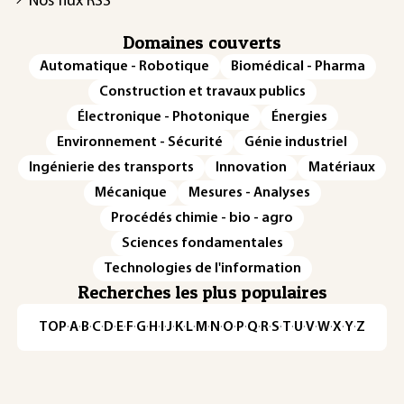
Nos flux RSS
Domaines couverts
Automatique - Robotique
Biomédical - Pharma
Construction et travaux publics
Électronique - Photonique
Énergies
Environnement - Sécurité
Génie industriel
Ingénierie des transports
Innovation
Matériaux
Mécanique
Mesures - Analyses
Procédés chimie - bio - agro
Sciences fondamentales
Technologies de l'information
Recherches les plus populaires
TOP
·
A
·
B
·
C
·
D
·
E
·
F
·
G
·
H
·
I
·
J
·
K
·
L
·
M
·
N
·
O
·
P
·
Q
·
R
·
S
·
T
·
U
·
V
·
W
·
X
·
Y
·
Z