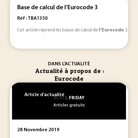
Base de calcul de l’Eurocode 3
Réf : TBA1350
Cet article reprend les bases de calcul de
l’Eurocode
3... .
DANS L'ACTUALITÉ
Actualité à propos de :
Eurocode
Article d'actualité
28 Novembre 2019