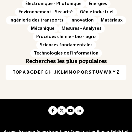
Électronique - Photonique
Énergies
Environnement - Sécurité
Génie industriel
Ingénierie des transports
Innovation
Matériaux
Mécanique
Mesures - Analyses
Procédés chimie - bio - agro
Sciences fondamentales
Technologies de l'information
Recherches les plus populaires
TOP
·
A
·
B
·
C
·
D
·
E
·
F
·
G
·
H
·
I
·
J
·
K
·
L
·
M
·
N
·
O
·
P
·
Q
·
R
·
S
·
T
·
U
·
V
·
W
·
X
·
Y
·
Z
Accueil
|
A propos
|
Annuaire auteurs
|
Experts scientifiques
|
Publicité
|