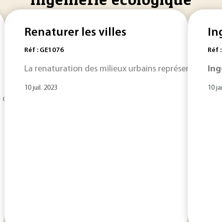
Renaturer les villes
In
Réf : GE1076
Réf 
La renaturation des milieux urbains représente un défi
Ing
10 juil. 2023
10 ja
scipline scientifique qui fournit des outils et des indicate