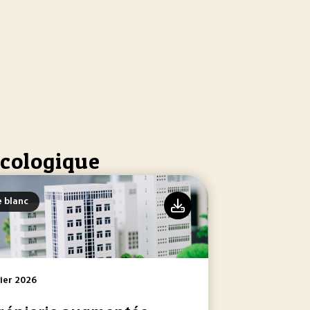
écologique
e blanc
ier 2026