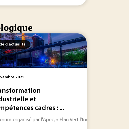
ologique
cle d'actualité
ovembre 2025
ansformation
dustrielle et
mpétences cadres : ...
n toujours plus riche, Techniques de l'Ingénieur s'associe a
trielle de ce jour.
orum organisé par l'Apec, « Élan Vert l’Industrie », le 4 novem