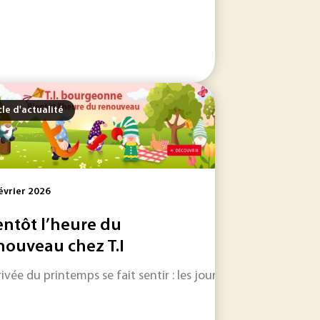
cle d'actualité
évrier 2026
entôt l’heure du
nouveau chez T.I
rrivée du printemps se fait sentir : les journées s’allongent
elle de ce jour.
ale française d’Arcadis, Arnaud Billard a développé aux côtés 