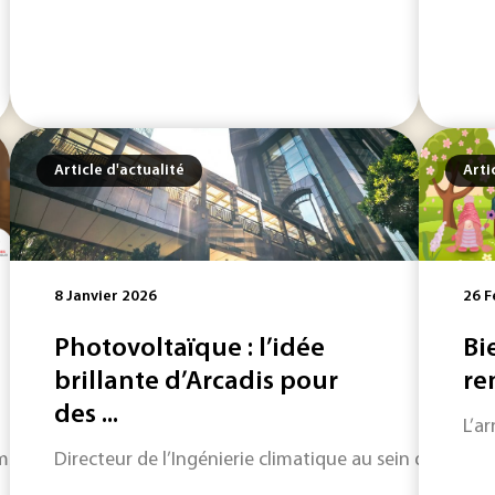
Article d'actualité
Arti
8 Janvier 2026
26 F
Photovoltaïque : l’idée
Bi
brillante d’Arcadis pour
re
des ...
L’a
bre : une sélection express de ce qui fait l’actualité industri
Directeur de l’Ingénierie climatique au sein de la fili