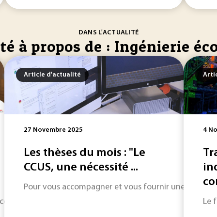
DANS L'ACTUALITÉ
té à propos de : Ingénierie éc
Article d'actualité
Arti
27 Novembre 2025
4 N
Les thèses du mois : "Le
Tr
CCUS, une nécessité ...
in
co
Pour vous accompagner et vous fournir une informatio
cembre : une sélection express de ce qui fait l’actualité indus
Le f