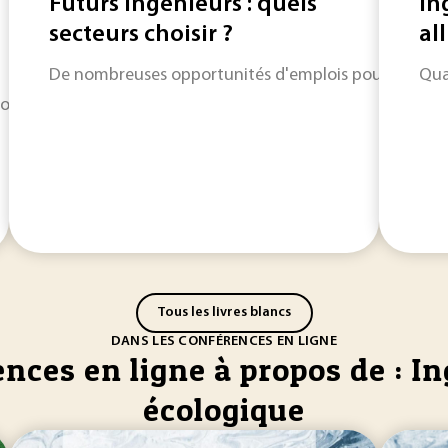
Futurs ingénieurs : quels
In
secteurs choisir ?
all
De nombreuses opportunités d'emplois pour les ingé
Qua
egorgent de ressources inspirantes pour développer de nouve
Tous les livres blancs
DANS LES CONFÉRENCES EN LIGNE
nces en ligne à propos de : In
écologique