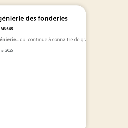
génierie des fonderies
: M3665
 majeur, que ce soit pour mettre en œuvre une stratégie zéro a
énierie
... qui continue à connaître de grandes mutations,
nv. 2025
urs indispensables à la construction d’une société durable. 