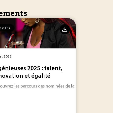
ssements
e blanc
let 2025
génieuses 2025 : talent,
novation et égalité
ouvrez les parcours des nominées de la catégorie Femme Ingé
gagner en compétitivité.