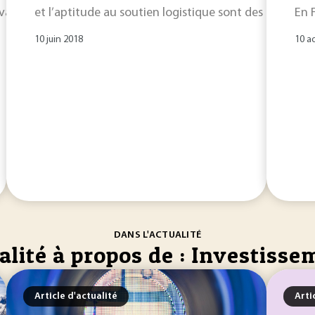
évaluer le retour sur
et l’aptitude au soutien logistique sont des éléments 
investissement
d’un service de veille. E
En F
10 juin 2018
10 a
DANS L'ACTUALITÉ
alité à propos de : Investiss
Article d'actualité
Arti