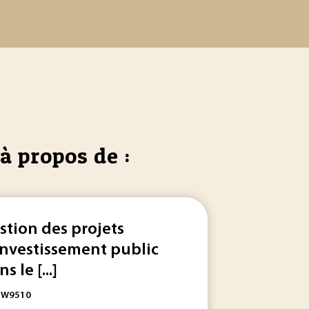
à propos de :
stion des projets
investissement public
s le [...]
: W9510