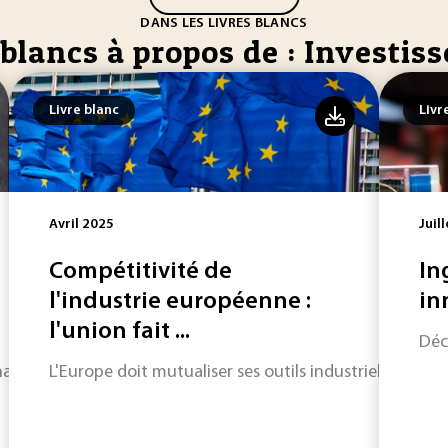
DANS LES LIVRES BLANCS
 blancs à propos de : Investi
Livre blanc
Livr
Avril 2025
Juil
Compétitivité de
In
l'industrie européenne :
in
l'union fait ...
Déc
ase cruciale.
L'Europe doit mutualiser ses outils industriels pour 