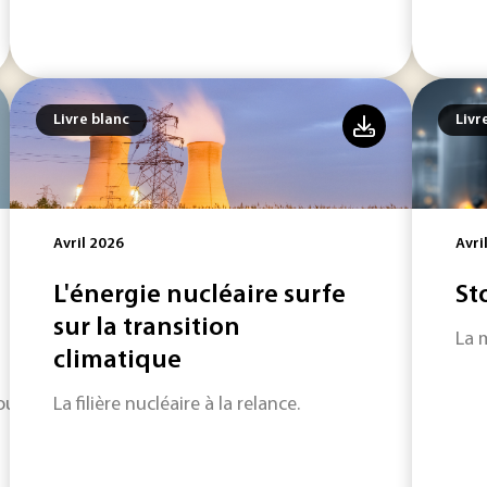
Livre blanc
Livr
Avril 2026
Avri
L'énergie nucléaire surfe
St
sur la transition
La 
climatique
urd’hui en pleine mutation.
La filière nucléaire à la relance.