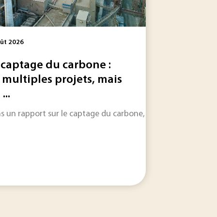
ût 2026
 captage du carbone :
 multiples projets, mais
...
semblage de panneaux solaires par Reden Solar a envoyé un m
transformation industrielle. Il montre aussi que l’électrificat
s un rapport sur le captage du carbone, LeadIT, une initiative