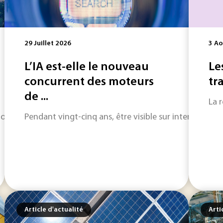
29 Juillet 2026
3 Ao
L’IA est-elle le nouveau
Le
concurrent des moteurs
tr
de ...
La 
x olympiques et paralympiques d’hiver de 2030 un laboratoire
Pendant vingt-cinq ans, être visible sur internet a vo
Article d'actualité
Arti