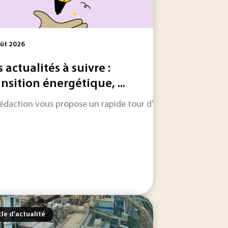
ût 2026
s actualités à suivre :
ansition énergétique, ...
rédaction vous propose un rapide tour d'horizon sur les inform
 de sobriété. Cette ambition se heurte toutefois à une...
ulu dire une chose : être bien classé sur Google. C’est bien 
cle d'actualité