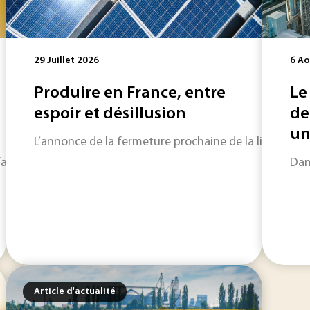
29 Juillet 2026
6 Ao
Produire en France, entre
Le
espoir et désillusion
de
un 
L’annonce de la fermeture prochaine de la ligne d’as
abriqués sur le territoire français consacre quinze années de 
Dan
Article d'actualité