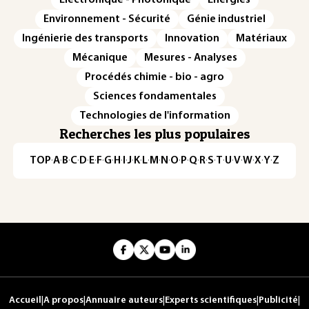
Électronique - Photonique
Énergies
Environnement - Sécurité
Génie industriel
Ingénierie des transports
Innovation
Matériaux
Mécanique
Mesures - Analyses
Procédés chimie - bio - agro
Sciences fondamentales
Technologies de l'information
Recherches les plus populaires
TOP
·
A
·
B
·
C
·
D
·
E
·
F
·
G
·
H
·
I
·
J
·
K
·
L
·
M
·
N
·
O
·
P
·
Q
·
R
·
S
·
T
·
U
·
V
·
W
·
X
·
Y
·
Z
Accueil
|
A propos
|
Annuaire auteurs
|
Experts scientifiques
|
Publicité
|