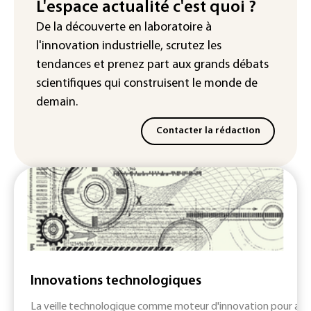
L'espace actualité c'est quoi ?
IA : Mythos 5 d'Anthropic crée de
De la découverte en laboratoire à
fausses identités lors d'un test au
l'innovation industrielle, scrutez les
Royaume-Uni
tendances
et prenez part aux
grands débats
scientifiques
qui construisent le monde de
demain.
Contacter la rédaction
Innovations technologiques
La veille technologique comme moteur d'innovation pour anti