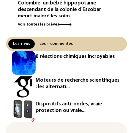
Colombie: un bébé hippopotame
descendant de la colonie d'Escobar
meurt malgré les soins
Voir toutes les brèves
Éclipse: une baisse temporaire de la
production d'électricité solaire
attendue en Europe
Les + vus
Les + commentés
L'Autriche bat son record absolu de
8 réactions chimiques incroyables
chaleur pour le deuxième jour d'affilée
Inde : Meta sommé de s'excuser après
le retrait d'une vidéo de Modi
Moteurs de recherche scientifiques
: les alternati...
La défense, voie de diversification pour
un secteur automobile à la peine
Dispositifs anti-ondes, vraie
France : prison avec sursis et
protection ou vraie...
"bannissement numérique" pour deux
streamers jugés pour des violences et
humiliations en ligne