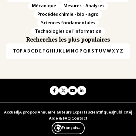
Mécanique
Mesures - Analyses
Procédés chimie - bio - agro
Sciences fondamentales
Technologies de l'information
Recherches les plus populaires
TOP
·
A
·
B
·
C
·
D
·
E
·
F
·
G
·
H
·
I
·
J
·
K
·
L
·
M
·
N
·
O
·
P
·
Q
·
R
·
S
·
T
·
U
·
V
·
W
·
X
·
Y
·
Z
Accueil
|
A propos
|
Annuaire auteurs
|
Experts scientifiques
|
Publicité
|
Aide & FAQ
|
Contact
Français