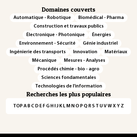
Domaines couverts
Automatique - Robotique
Biomédical - Pharma
Construction et travaux publics
Électronique - Photonique
Énergies
Environnement - Sécurité
Génie industriel
Ingénierie des transports
Innovation
Matériaux
Mécanique
Mesures - Analyses
Procédés chimie - bio - agro
Sciences fondamentales
Technologies de l'information
Recherches les plus populaires
TOP
·
A
·
B
·
C
·
D
·
E
·
F
·
G
·
H
·
I
·
J
·
K
·
L
·
M
·
N
·
O
·
P
·
Q
·
R
·
S
·
T
·
U
·
V
·
W
·
X
·
Y
·
Z