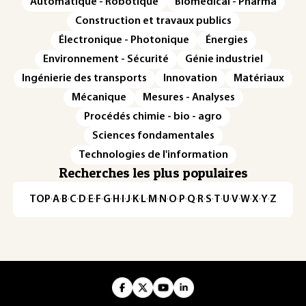
Automatique - Robotique
Biomédical - Pharma
Construction et travaux publics
Électronique - Photonique
Énergies
Environnement - Sécurité
Génie industriel
Ingénierie des transports
Innovation
Matériaux
Mécanique
Mesures - Analyses
Procédés chimie - bio - agro
Sciences fondamentales
Technologies de l'information
Recherches les plus populaires
TOP
·
A
·
B
·
C
·
D
·
E
·
F
·
G
·
H
·
I
·
J
·
K
·
L
·
M
·
N
·
O
·
P
·
Q
·
R
·
S
·
T
·
U
·
V
·
W
·
X
·
Y
·
Z