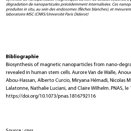
dégradation de nanoparticules précédemment internalisées. Ces nanopar
produites in situ, au sein des endosomes (flèches blanches), et mesure
laboratoire MSC (CNRS/Université Paris Diderot)
Bibliographie
Biosynthesis of magnetic nanoparticles from nano-degr
revealed in human stem cells. Aurore Van de Walle, Anouc
Abou-Hassan, Alberto Curcio, Miryana Hémadi, Nicolas 
Lalatonne, Nathalie Luciani, and Claire Wilhelm. PNAS, le 
https://doi.org/10.1073/pnas.1816792116
Source : cnrs