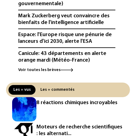
gouvernementale)
Mark Zuckerberg veut convaincre des
bienfaits de l'intelligence artificielle
Espace: l'Europe risque une pénurie de
lanceurs d'ici 2030, alerte l'ESA
Canicule: 43 départements en alerte
orange mardi (Météo-France)
Voir toutes les brèves
France: 63% des nappes phréatiques
sous les normales au 1er août
Les + vus
Les + commentés
Pologne: les eaux de la Vistule à leur
plus bas historique à Varsovie (officiel)
8 réactions chimiques incroyables
Au moins 16 morts aux Philippines
après des pluies torrentielles
Moteurs de recherche scientifiques
Sécheresse: près de 70% de la France
: les alternati...
sous des mesures de restrictions d'eau