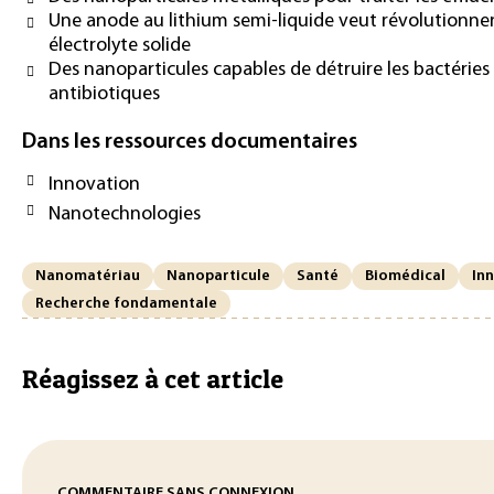
Une anode au lithium semi-liquide veut révolutionner 
électrolyte solide
Des nanoparticules capables de détruire les bactéries
antibiotiques
Dans les ressources documentaires
Innovation
Nanotechnologies
Nanomatériau
Nanoparticule
Santé
Biomédical
In
Recherche fondamentale
Réagissez à cet article
COMMENTAIRE SANS CONNEXION