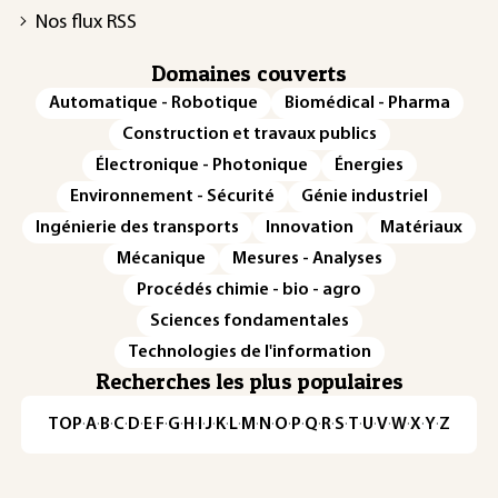
Nos flux RSS
Domaines couverts
Automatique - Robotique
Biomédical - Pharma
Construction et travaux publics
Électronique - Photonique
Énergies
Environnement - Sécurité
Génie industriel
Ingénierie des transports
Innovation
Matériaux
Mécanique
Mesures - Analyses
Procédés chimie - bio - agro
Sciences fondamentales
Technologies de l'information
Recherches les plus populaires
TOP
·
A
·
B
·
C
·
D
·
E
·
F
·
G
·
H
·
I
·
J
·
K
·
L
·
M
·
N
·
O
·
P
·
Q
·
R
·
S
·
T
·
U
·
V
·
W
·
X
·
Y
·
Z