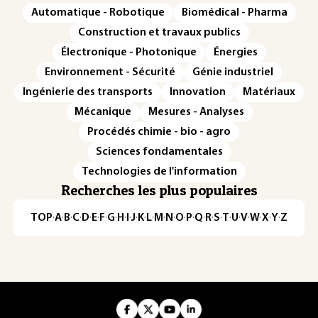
Automatique - Robotique
Biomédical - Pharma
Construction et travaux publics
Électronique - Photonique
Énergies
Environnement - Sécurité
Génie industriel
Ingénierie des transports
Innovation
Matériaux
Mécanique
Mesures - Analyses
Procédés chimie - bio - agro
Sciences fondamentales
Technologies de l'information
Recherches les plus populaires
TOP
·
A
·
B
·
C
·
D
·
E
·
F
·
G
·
H
·
I
·
J
·
K
·
L
·
M
·
N
·
O
·
P
·
Q
·
R
·
S
·
T
·
U
·
V
·
W
·
X
·
Y
·
Z