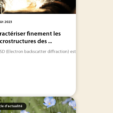
ût 2023
ractériser finement les
crostructures des ...
iaux en ce mois de mars ? Des granules synthétiques issues
BSD (Electron backscatter diffraction) est une technique d'an
ésultat d’un programme international mené depuis près de...
cle d'actualité