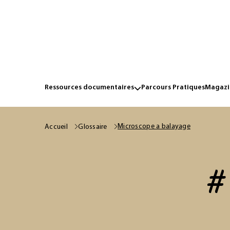
Ressources documentaires
Parcours Pratiques
Magazin
Microscope a balayage
Accueil
Glossaire
#