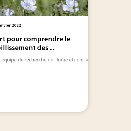
anvier 2022
art pour comprendre le
eillissement des ...
ter en juillet ? Des algues vertes transformées en moteurs
équipe de recherche de l’Inrae étudie la durabilité des fibres
a masse de micrométéorites qui atteignent chaque année...