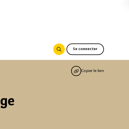
Se connecter
Copier le lien
age