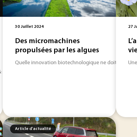
30 Juillet 2024
27 J
Des micromachines
L’
propulsées par les algues
vi
Quelle innovation biotechnologique ne doit-on pas ra
Une 
lanetary Science Letters évaluait à près de 5 200 tonnes l
Article d'actualité