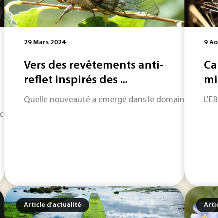
29 Mars 2024
9 Ao
Vers des revêtements anti-
Ca
reflet inspirés des ...
mi
Quelle nouveauté a émergé dans le domaine des matér
L'E
ométéorites atteignent le sol de notre planète. Voici le r
Article d'actualité
Arti