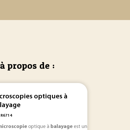
à propos de :
croscopies optiques à
layage
: R6714
l puissant d'observation des surfaces... contrastes observé
tronique à
microscopie
balayage
optique à
MEB (ou Scanning Electron Microscopy ,
balayage
est une technique qui évolu