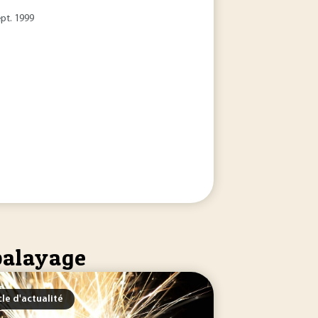
ept. 1999
balayage
cle d'actualité