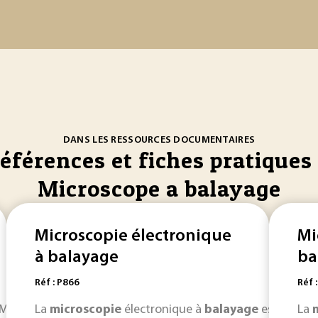
DANS LES RESSOURCES DOCUMENTAIRES
références et fiches pratiques 
Microscope a balayage
Microscopie électronique
Mi
à balayage
ba
Réf : P866
Réf 
MEB, est une technique puissante d... . La
La
microscopie
électronique à
balayage
microscopie
est un outi
élec
La