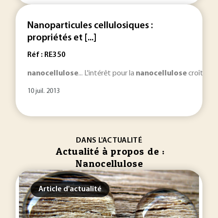
Nanoparticules cellulosiques :
propriétés et [...]
Réf : RE350
nanocellulose
... L'intérêt pour la
nanocellulose
croît de f
10 juil. 2013
DANS L'ACTUALITÉ
Actualité à propos de :
Nanocellulose
Article d'actualité