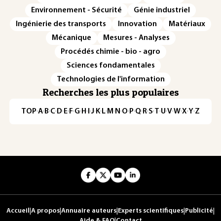
Environnement - Sécurité
Génie industriel
Ingénierie des transports
Innovation
Matériaux
Mécanique
Mesures - Analyses
Procédés chimie - bio - agro
Sciences fondamentales
Technologies de l'information
Recherches les plus populaires
TOP
·
A
·
B
·
C
·
D
·
E
·
F
·
G
·
H
·
I
·
J
·
K
·
L
·
M
·
N
·
O
·
P
·
Q
·
R
·
S
·
T
·
U
·
V
·
W
·
X
·
Y
·
Z
Accueil
|
A propos
|
Annuaire auteurs
|
Experts scientifiques
|
Publicité
|
Aide & FAQ
|
Contact