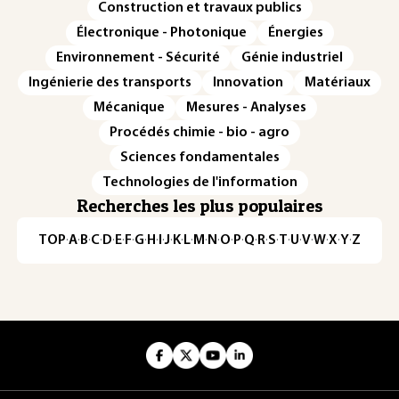
Construction et travaux publics
Électronique - Photonique
Énergies
Environnement - Sécurité
Génie industriel
Ingénierie des transports
Innovation
Matériaux
Mécanique
Mesures - Analyses
Procédés chimie - bio - agro
Sciences fondamentales
Technologies de l'information
Recherches les plus populaires
TOP
·
A
·
B
·
C
·
D
·
E
·
F
·
G
·
H
·
I
·
J
·
K
·
L
·
M
·
N
·
O
·
P
·
Q
·
R
·
S
·
T
·
U
·
V
·
W
·
X
·
Y
·
Z