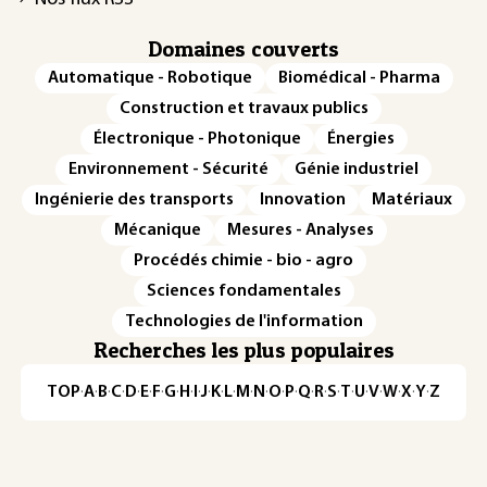
Domaines couverts
Automatique - Robotique
Biomédical - Pharma
Construction et travaux publics
Électronique - Photonique
Énergies
Environnement - Sécurité
Génie industriel
Ingénierie des transports
Innovation
Matériaux
Mécanique
Mesures - Analyses
Procédés chimie - bio - agro
Sciences fondamentales
Technologies de l'information
Recherches les plus populaires
TOP
·
A
·
B
·
C
·
D
·
E
·
F
·
G
·
H
·
I
·
J
·
K
·
L
·
M
·
N
·
O
·
P
·
Q
·
R
·
S
·
T
·
U
·
V
·
W
·
X
·
Y
·
Z