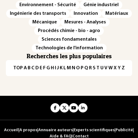
Environnement - Sécurité
Génie industriel
Ingénierie des transports
Innovation
Matériaux
Mécanique
Mesures - Analyses
Procédés chimie - bio - agro
Sciences fondamentales
Technologies de l'information
Recherches les plus populaires
TOP
·
A
·
B
·
C
·
D
·
E
·
F
·
G
·
H
·
I
·
J
·
K
·
L
·
M
·
N
·
O
·
P
·
Q
·
R
·
S
·
T
·
U
·
V
·
W
·
X
·
Y
·
Z
Accueil
|
A propos
|
Annuaire auteurs
|
Experts scientifiques
|
Publicité
|
Aide & FAQ
|
Contact