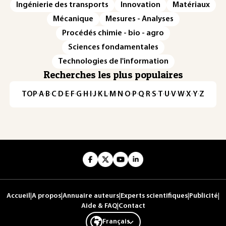
Ingénierie des transports
Innovation
Matériaux
Mécanique
Mesures - Analyses
Procédés chimie - bio - agro
Sciences fondamentales
Technologies de l'information
Recherches les plus populaires
TOP
·
A
·
B
·
C
·
D
·
E
·
F
·
G
·
H
·
I
·
J
·
K
·
L
·
M
·
N
·
O
·
P
·
Q
·
R
·
S
·
T
·
U
·
V
·
W
·
X
·
Y
·
Z
Accueil
|
A propos
|
Annuaire auteurs
|
Experts scientifiques
|
Publicité
|
Aide & FAQ
|
Contact
Français