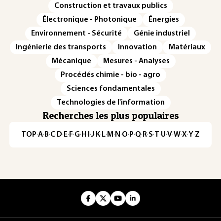
Construction et travaux publics
Électronique - Photonique
Énergies
Environnement - Sécurité
Génie industriel
Ingénierie des transports
Innovation
Matériaux
Mécanique
Mesures - Analyses
Procédés chimie - bio - agro
Sciences fondamentales
Technologies de l'information
Recherches les plus populaires
TOP
·
A
·
B
·
C
·
D
·
E
·
F
·
G
·
H
·
I
·
J
·
K
·
L
·
M
·
N
·
O
·
P
·
Q
·
R
·
S
·
T
·
U
·
V
·
W
·
X
·
Y
·
Z