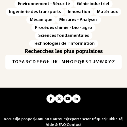
Environnement - Sécurité
Génie industriel
Ingénierie des transports
Innovation
Matériaux
Mécanique
Mesures - Analyses
Procédés chimie - bio - agro
Sciences fondamentales
Technologies de l'information
Recherches les plus populaires
TOP
·
A
·
B
·
C
·
D
·
E
·
F
·
G
·
H
·
I
·
J
·
K
·
L
·
M
·
N
·
O
·
P
·
Q
·
R
·
S
·
T
·
U
·
V
·
W
·
X
·
Y
·
Z
Accueil
|
A propos
|
Annuaire auteurs
|
Experts scientifiques
|
Publicité
|
Aide & FAQ
|
Contact