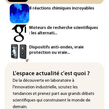
Véhicules de livraison autonomes: la
8 réactions chimiques incroyables
France ouvre la voie à leur
homologation
Iris³: Eutelsat investira 3,4 milliards
Moteurs de recherche scientifiques
d'euros dans la future constellation
: les alternati...
européenne
Le magazine VSD racheté par
Dispositifs anti-ondes, vraie
l'entrepreneur Vianney d'Alançon
protection ou vraie...
La production française de maïs
attendue au plus bas depuis 1980
L'espace actualité c'est quoi ?
"Retour en force" progressif de la
De la découverte en laboratoire à
chaleur dans les prochains jours en
l'innovation industrielle, scrutez les
France
tendances
et prenez part aux
grands débats
scientifiques
qui construisent le monde de
demain.