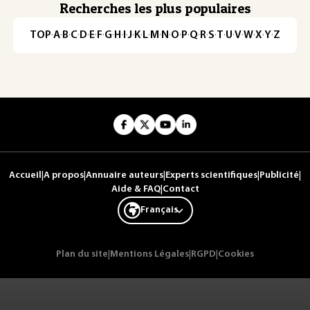
Recherches les plus populaires
TOP
·
A
·
B
·
C
·
D
·
E
·
F
·
G
·
H
·
I
·
J
·
K
·
L
·
M
·
N
·
O
·
P
·
Q
·
R
·
S
·
T
·
U
·
V
·
W
·
X
·
Y
·
Z
Accueil
|
A propos
|
Annuaire auteurs
|
Experts scientifiques
|
Publicité
|
Aide & FAQ
|
Contact
Français
Plan du site
|
Mentions Légales
|
RGPD
|
Cookies