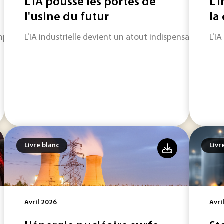
L'IA pousse les portes de
L'i
l'usine du futur
la
liquer l'équation de la transition écologique.
L'IA industrielle devient un atout indispensable pour
L'IA
Livre blanc
Livr
Avril 2026
Avri