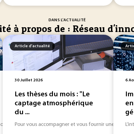
DANS L'ACTUALITÉ
ité à propos de : Réseau d'inn
Article d'actualité
Arti
30 Juillet 2026
6 Ao
Les thèses du mois : "Le
Im
captage atmosphérique
en
du ...
gén
x olympiques et paralympiques d’hiver de 2030 un laboratoire
Pour vous accompagner et vous fournir une informatio
L’i