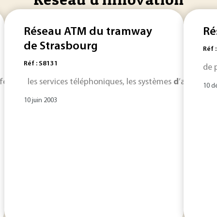
Réseau ATM du tramway
Ré
de Strasbourg
Réf 
Réf : S8131
de 
sfert de technologie. Que votre besoin
les services téléphoniques, les systèmes
d’innovation
d
’aide à l’
couvre.
10 d
10 juin 2003