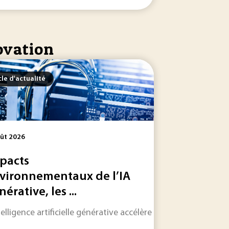
ovation
cle d'actualité
ût 2026
pacts
vironnementaux de l’IA
érative, les ...
 de sobriété. Cette ambition se heurte toutefois à une...
n toujours plus riche, Techniques de l'Ingénieur s'associe a
ntelligence artificielle générative accélère la production de