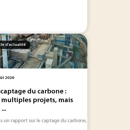
cle d'actualité
ût 2026
 captage du carbone :
 multiples projets, mais
...
le dans les jours et les semaines à venir.
a décision, l’intelligence artificielle s’intègre désormais au
s un rapport sur le captage du carbone, LeadIT, une initiative