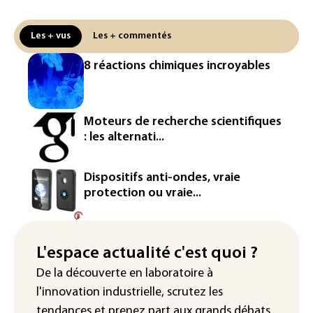
centrale de Golfech reconnectée au
réseau
Les + vus
Les + commentés
Véhicules de livraison autonomes: la
8 réactions chimiques incroyables
France ouvre la voie à leur
homologation
Iris³: Eutelsat investira 3,4 milliards
Moteurs de recherche scientifiques
d'euros dans la future constellation
: les alternati...
européenne
Le magazine VSD racheté par
Dispositifs anti-ondes, vraie
l'entrepreneur Vianney d'Alançon
protection ou vraie...
La production française de maïs
attendue au plus bas depuis 1980
L'espace actualité c'est quoi ?
"Retour en force" progressif de la
De la découverte en laboratoire à
chaleur dans les prochains jours en
l'innovation industrielle, scrutez les
France
tendances
et prenez part aux
grands débats