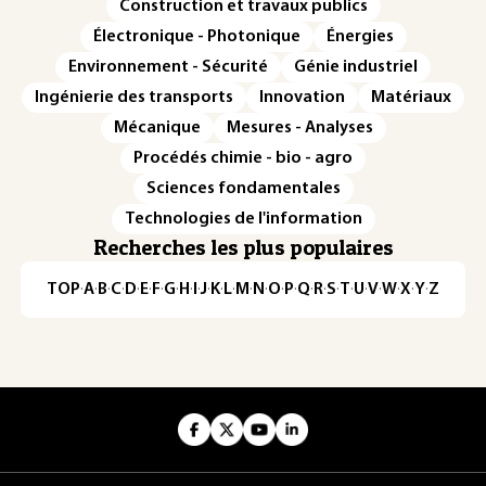
Construction et travaux publics
Électronique - Photonique
Énergies
Environnement - Sécurité
Génie industriel
Ingénierie des transports
Innovation
Matériaux
Mécanique
Mesures - Analyses
Procédés chimie - bio - agro
Sciences fondamentales
Technologies de l'information
Recherches les plus populaires
TOP
·
A
·
B
·
C
·
D
·
E
·
F
·
G
·
H
·
I
·
J
·
K
·
L
·
M
·
N
·
O
·
P
·
Q
·
R
·
S
·
T
·
U
·
V
·
W
·
X
·
Y
·
Z