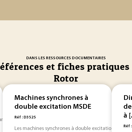
DANS LES RESSOURCES DOCUMENTAIRES
références et fiches pratiques 
Rotor
Machines synchrones à
Di
double excitation MSDE
de
à [.
Réf : D3525
dans la récupération de l'énergie cinétique présente dans le
Réf 
Les machines synchrones à double excitation (MSDE) t