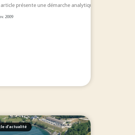
 article présente une démarche analytique rapide et complè
ov. 2009
cle d'actualité