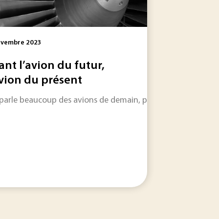
ovembre 2023
ant l’avion du futur,
avion du présent
parle beaucoup des avions de demain, propulsés à l’hydrogène
Urbana-Champaign, le réchauffement climatique pourrait...
rocessus d’assemblage par collage, l’entreprise Stoneridge s’e