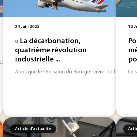
24 Juin 2025
12 J
« La décarbonation,
Po
quatrième révolution
mê
industrielle ...
pou
années pose aujourd’hui la question du recyclage des éoli
Alors que le 55e salon du Bourget vient de fermer ses 
Le 
Article d'actualité
Arti