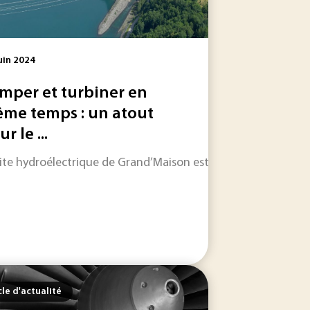
uin 2024
mper et turbiner en
me temps : un atout
r le ...
ennes, et notamment des pales.
portes, retour sur le long chemin du secteur aérien vers la ne
site hydroélectrique de Grand’Maison est une station de tran
cle d'actualité