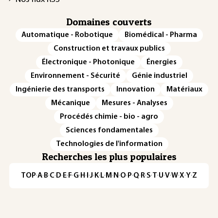
Domaines couverts
Automatique - Robotique
Biomédical - Pharma
Construction et travaux publics
Électronique - Photonique
Énergies
Environnement - Sécurité
Génie industriel
Ingénierie des transports
Innovation
Matériaux
Mécanique
Mesures - Analyses
Procédés chimie - bio - agro
Sciences fondamentales
Technologies de l'information
Recherches les plus populaires
TOP
·
A
·
B
·
C
·
D
·
E
·
F
·
G
·
H
·
I
·
J
·
K
·
L
·
M
·
N
·
O
·
P
·
Q
·
R
·
S
·
T
·
U
·
V
·
W
·
X
·
Y
·
Z