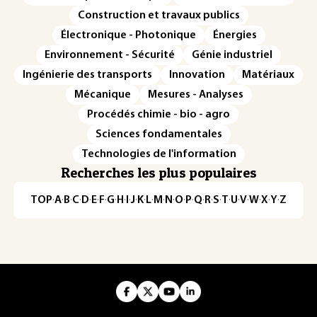
Construction et travaux publics
Électronique - Photonique
Énergies
Environnement - Sécurité
Génie industriel
Ingénierie des transports
Innovation
Matériaux
Mécanique
Mesures - Analyses
Procédés chimie - bio - agro
Sciences fondamentales
Technologies de l'information
Recherches les plus populaires
TOP
·
A
·
B
·
C
·
D
·
E
·
F
·
G
·
H
·
I
·
J
·
K
·
L
·
M
·
N
·
O
·
P
·
Q
·
R
·
S
·
T
·
U
·
V
·
W
·
X
·
Y
·
Z