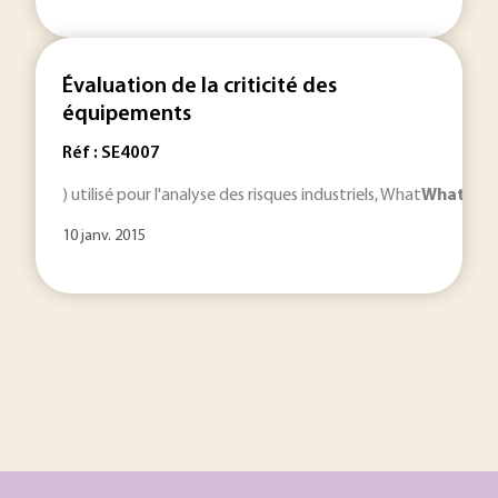
Évaluation de la criticité des
équipements
Réf : SE4007
) utilisé pour l'analyse des risques industriels, What
What-If
(Q
10 janv. 2015