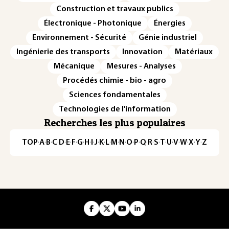
Construction et travaux publics
Électronique - Photonique
Énergies
Environnement - Sécurité
Génie industriel
Ingénierie des transports
Innovation
Matériaux
Mécanique
Mesures - Analyses
Procédés chimie - bio - agro
Sciences fondamentales
Technologies de l'information
Recherches les plus populaires
TOP
·
A
·
B
·
C
·
D
·
E
·
F
·
G
·
H
·
I
·
J
·
K
·
L
·
M
·
N
·
O
·
P
·
Q
·
R
·
S
·
T
·
U
·
V
·
W
·
X
·
Y
·
Z