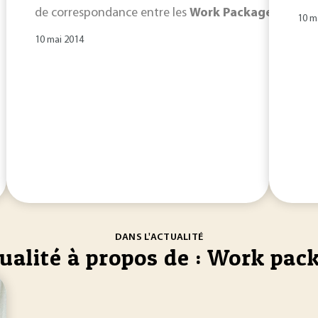
de correspondance entre les
Work
Packages
(WP) et
10 m
10 mai 2014
DANS L'ACTUALITÉ
ualité à propos de : Work pac