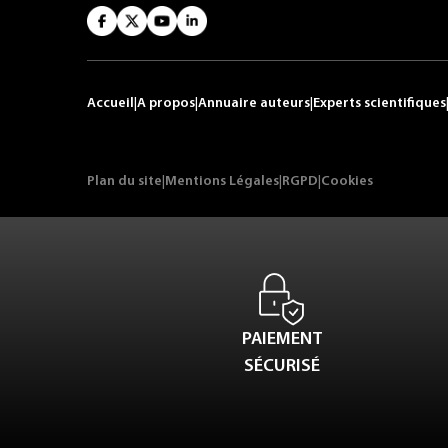
Accueil
|
A propos
|
Annuaire auteurs
|
Experts scientifiques
Plan du site
|
Mentions Légales
|
RGPD
|
Cookies
PAIEMENT
SÉCURISÉ