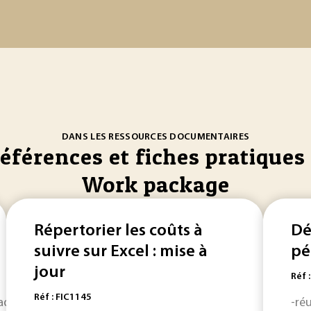
DANS LES RESSOURCES DOCUMENTAIRES
références et fiches pratiques 
Work package
Répertorier les coûts à
Dé
suivre sur Excel : mise à
pé
jour
Réf 
Réf : FIC1145
haque lot ou
Work
Package
(WP). Le lot regroupe un ensembl
-ré