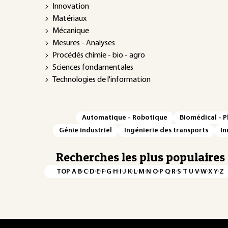
Innovation
Matériaux
Mécanique
Mesures - Analyses
Procédés chimie - bio - agro
Sciences fondamentales
Technologies de l'information
Automatique - Robotique
Biomédical - 
Génie industriel
Ingénierie des transports
In
Recherches les plus populaires
·
·
·
·
·
·
·
·
·
·
·
·
·
·
·
·
·
·
·
·
·
·
·
·
·
·
TOP
A
B
C
D
E
F
G
H
I
J
K
L
M
N
O
P
Q
R
S
T
U
V
W
X
Y
Z