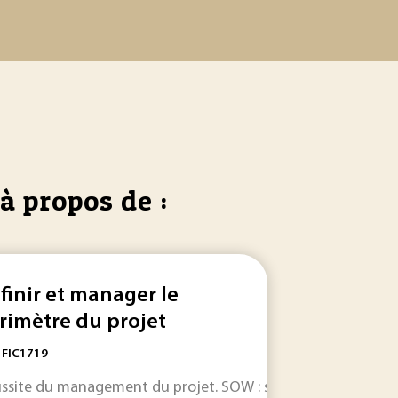
à propos de :
finir et manager le
rimètre du projet
: FIC1719
e cohérent... doit être immédiate et la mise à jour des do
ussite du management du projet. SOW : scope of
work
WP :