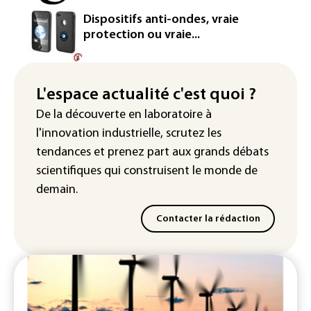
Rugby: le Stade français victime d'une
Dispositifs anti-ondes, vraie
cyberattaque
protection ou vraie...
Enquête ouverte après la fuite des
données de 300.000 clients
d'Intermarché
L'espace actualité c'est quoi ?
De la découverte en laboratoire à
La Slovaquie enregistre un record
l'innovation industrielle, scrutez les
absolu de 42,2°C (services
météorologiques)
tendances
et prenez part aux
grands débats
scientifiques
qui construisent le monde de
demain.
Contacter la rédaction