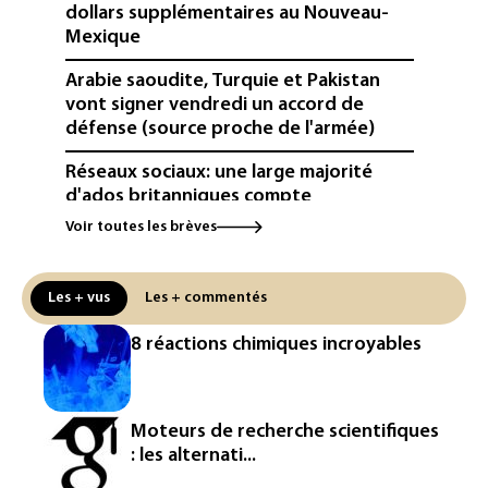
dollars supplémentaires au Nouveau-
Mexique
Arabie saoudite, Turquie et Pakistan
vont signer vendredi un accord de
défense (source proche de l'armée)
Réseaux sociaux: une large majorité
d'ados britanniques compte
contourner le couvre-feu (sondage)
Voir toutes les brèves
Puces et solaire: les Etats-Unis taxent
un matériau clé dominé par la Chine
Les + vus
Les + commentés
Les Etats-Unis veulent contrôler la
8 réactions chimiques incroyables
production d'un composant des
semiconducteurs et panneaux solaires
Washington étend le contrôle des
Moteurs de recherche scientifiques
réseaux sociaux des étrangers
: les alternati...
demandeurs de visas