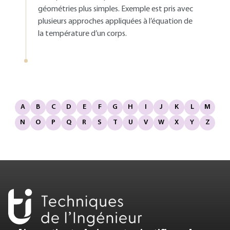
géométries plus simples. Exemple est pris avec
plusieurs approches appliquées à l’équation de
la température d’un corps.
A
B
C
D
E
F
G
H
I
J
K
L
M
N
O
P
Q
R
S
T
U
V
W
X
Y
Z