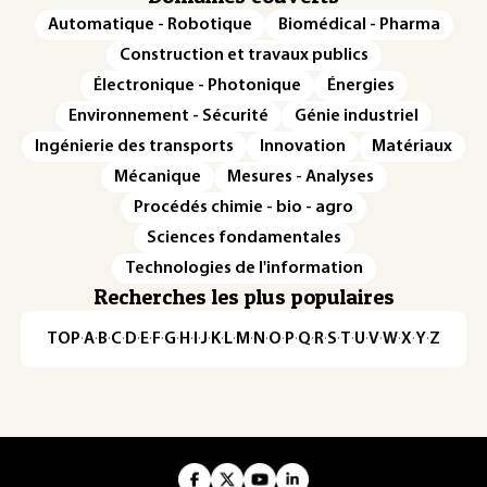
Automatique - Robotique
Biomédical - Pharma
Construction et travaux publics
Électronique - Photonique
Énergies
Environnement - Sécurité
Génie industriel
Ingénierie des transports
Innovation
Matériaux
Mécanique
Mesures - Analyses
Procédés chimie - bio - agro
Sciences fondamentales
Technologies de l'information
Recherches les plus populaires
TOP
·
A
·
B
·
C
·
D
·
E
·
F
·
G
·
H
·
I
·
J
·
K
·
L
·
M
·
N
·
O
·
P
·
Q
·
R
·
S
·
T
·
U
·
V
·
W
·
X
·
Y
·
Z