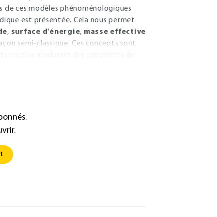
ites de ces modèles phénoménologiques
iodique est présentée. Cela nous permet
de
,
surface d'énergie
,
masse effective
açon semi-classique. Ces concepts sont
cts les plus modernes des propriétés de
abonnés.
vrir.
t