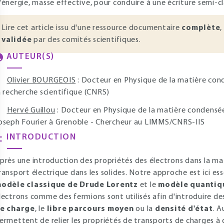
'énergie, masse effective, pour conduire à une écriture semi-c
Lire cet article issu d'une ressource documentaire
complète
,
validée
par des comités scientifiques.
AUTEUR(S)
Olivier BOURGEOIS
: Docteur en Physique de la matière con
a recherche scientifique (CNRS)
Hervé Guillou
: Docteur en Physique de la matière condensée 
oseph Fourier à Grenoble - Chercheur au LIMMS/CNRS-IIS
INTRODUCTION
près une introduction des propriétés des électrons dans la ma
ransport électrique dans les solides. Notre approche est ici 
odèle classique de Drude Lorentz
et le
modèle quantiq
lectrons comme des fermions sont utilisés afin d'introduire d
e charge
, le
libre parcours moyen
ou la
densité d'état
. A
ermettent de relier les propriétés de transports de charges à 