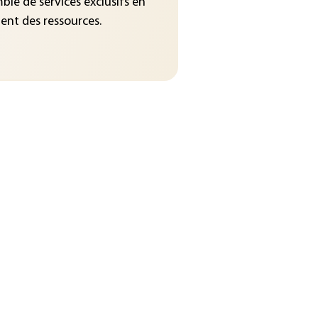
le de services exclusifs en
nt des ressources.