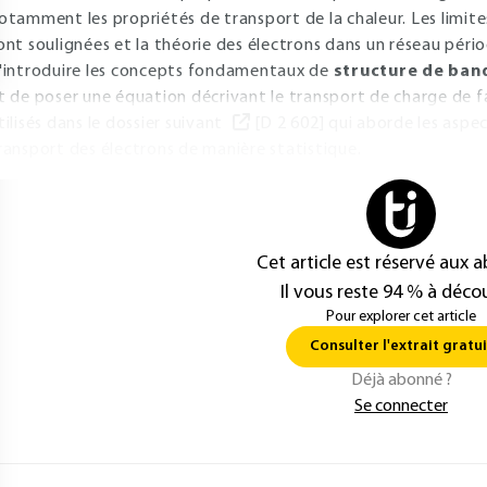
otamment les propriétés de transport de la chaleur. Les lim
ont soulignées et la théorie des électrons dans un réseau pér
'introduire les concepts fondamentaux de
structure de ban
t de poser une équation décrivant le transport de charge de f
tilisés dans le dossier suivant
[D 2 602] qui aborde les aspe
ransport des électrons de manière statistique.
Cet article est réservé aux 
Il vous reste 94 % à décou
Pour explorer cet article
Consulter l'extrait gratui
Déjà abonné ?
Se connecter