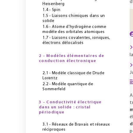
d
Heisenberg
1.4 - Spin
1.5 - Liaisons chimiques dans un
solide
1.6 - Atome d'hydrogène comme
modèle des orbitales atomiques
1.7 - Liaisons covalentes, ioniques,
électrons délocalisés
l
2 - Modèles élémentaires de
conduction électronique
J
2.1 - Modèle classique de Drude
Lorentz
2.2 - Modèle quantique de
Sommerfeld
A
3 - Conductivité électrique
t
dans un solide : cristal
m
périodique
é
d
3.1 - Réseaux de Bravais et réseaux
réciproques
p