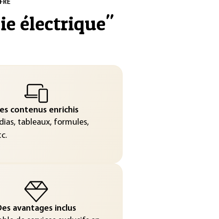
FRE
ie électrique
"
es contenus enrichis
ias, tableaux, formules,
c.
es avantages inclus