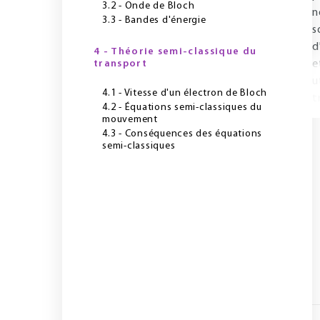
3.2 - Onde de Bloch
n
3.3 - Bandes d'énergie
s
d
4 - Théorie semi-classique du
transport
e
u
4.1 - Vitesse d'un électron de Bloch
t
4.2 - Équations semi-classiques du
mouvement
4.3 - Conséquences des équations
semi-classiques