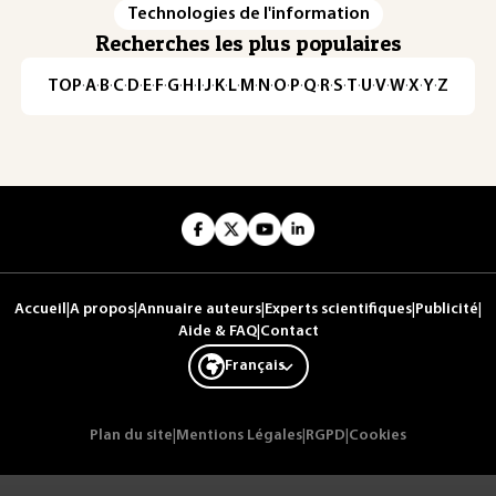
Technologies de l'information
Recherches les plus populaires
TOP
·
A
·
B
·
C
·
D
·
E
·
F
·
G
·
H
·
I
·
J
·
K
·
L
·
M
·
N
·
O
·
P
·
Q
·
R
·
S
·
T
·
U
·
V
·
W
·
X
·
Y
·
Z
Accueil
|
A propos
|
Annuaire auteurs
|
Experts scientifiques
|
Publicité
|
Aide & FAQ
|
Contact
Français
Plan du site
|
Mentions Légales
|
RGPD
|
Cookies