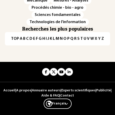
Mécanique
Mesures - Analyses
Procédés chimie - bio - agro
Sciences fondamentales
Technologies de l'information
Recherches les plus populaires
TOP
·
A
·
B
·
C
·
D
·
E
·
F
·
G
·
H
·
I
·
J
·
K
·
L
·
M
·
N
·
O
·
P
·
Q
·
R
·
S
·
T
·
U
·
V
·
W
·
X
·
Y
·
Z
Accueil
|
A propos
|
Annuaire auteurs
|
Experts scientifiques
|
Publicité
|
Aide & FAQ
|
Contact
Français