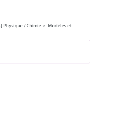
s] Physique / Chimie
>
Modèles et
S