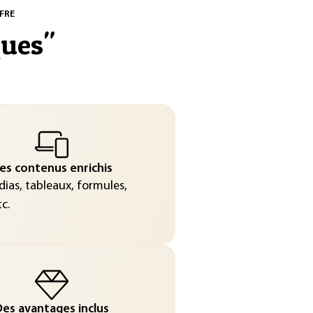
FRE
ues
"
es contenus enrichis
ias, tableaux, formules,
c.
es avantages inclus