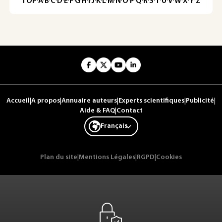
TOP
·
A
·
B
·
C
·
D
·
E
·
F
·
G
·
H
·
I
·
J
·
K
·
L
·
M
·
N
·
O
·
P
·
Q
·
R
·
S
·
T
·
U
·
V
·
W
·
X
·
Y
·
Z
Accueil
|
A propos
|
Annuaire auteurs
|
Experts scientifiques
|
Publicité
|
Aide & FAQ
|
Contact
Français
Plan du site
|
Mentions Légales
|
RGPD
|
Cookies