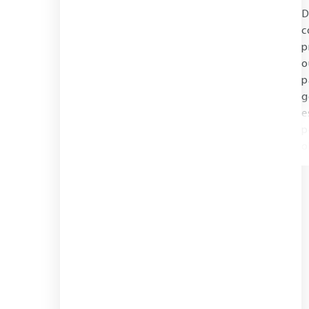
D
c
p
o
p
g
e
p
o