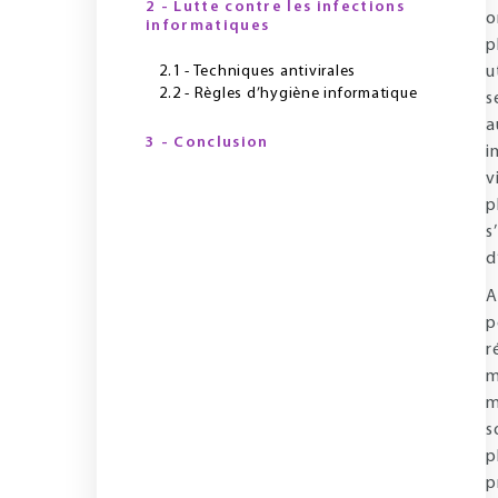
2 - Lutte contre les infections
o
informatiques
p
2.1 - Techniques antivirales
u
2.2 - Règles d’hygiène informatique
s
a
3 - Conclusion
i
v
p
s
d
A
p
r
m
m
s
p
p