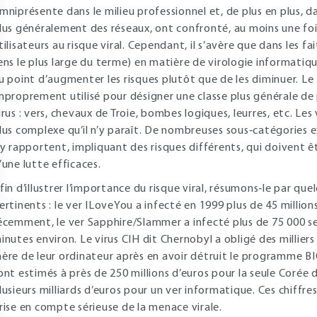
mniprésente dans le milieu professionnel et, de plus en plus, dan
lus généralement des réseaux, ont confronté, au moins une fo
tilisateurs au risque viral. Cependant, il s’avère que dans les fa
ens le plus large du terme) en matière de virologie informati
u point d’augmenter les risques plutôt que de les diminuer. Le 
mproprement utilisé pour désigner une classe plus générale de 
irus : vers, chevaux de Troie, bombes logiques, leurres, etc. Les 
lus complexe qu’il n’y paraît. De nombreuses sous‐catégories 
’y rapportent, impliquant des risques différents, qui doivent 
’une lutte efficaces.
fin d’illustrer l’importance du risque viral, résumons‐le par qu
ertinents : le ver ILoveYou a infecté en 1999 plus de 45 millio
écemment, le ver Sapphire/Slammer a infecté plus de 75 000 ser
inutes environ. Le virus CIH dit Chernobyl a obligé des milliers 
ère de leur ordinateur après en avoir détruit le programme BI
ont estimés à près de 250 millions d’euros pour la seule Corée 
lusieurs milliards d’euros pour un ver informatique. Ces chiffr
rise en compte sérieuse de la menace virale.