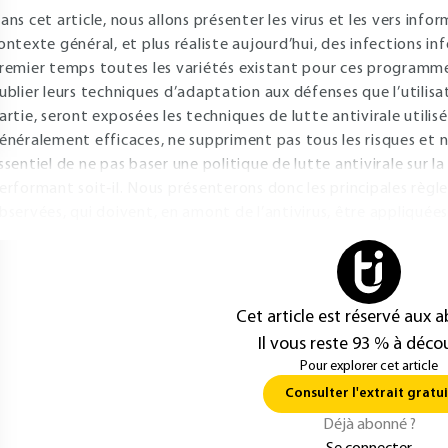
ans cet article, nous allons présenter les virus et les vers info
ontexte général, et plus réaliste aujourd’hui, des infections i
remier temps toutes les variétés existant pour ces programme
ublier leurs techniques d’adaptation aux défenses que l’utilis
artie, seront exposées les techniques de lutte antivirale utilis
énéralement efficaces, ne suppriment pas tous les risques et n
ssentiel de ne pas baser une politique de lutte antivirale sur la
erformant soit‐il. Nous présenterons donc les principales règle
bservées, qui doivent, en amont de l’antivirus, être appliquées
Cet article est réservé aux 
Il vous reste 93 % à décou
Pour explorer cet article
Consulter l'extrait gratui
Déjà abonné ?