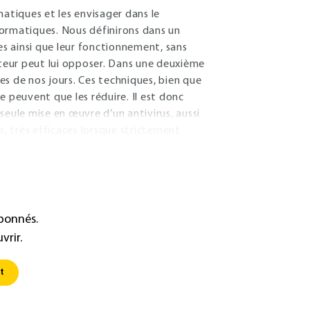
rmatiques et les envisager dans le
nformatiques. Nous définirons dans un
s ainsi que leur fonctionnement, sans
ateur peut lui opposer. Dans une deuxième
ées de nos jours. Ces techniques, bien que
e peuvent que les réduire. Il est donc
 seule mise en œuvre d’un antivirus, aussi
s, très efficaces lorsque strictement
.
abonnés.
vrir.
t