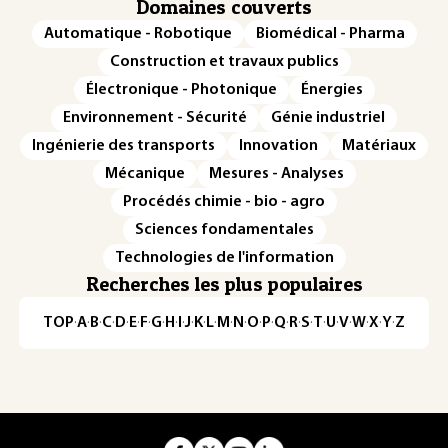
Domaines couverts
Automatique - Robotique
Biomédical - Pharma
Construction et travaux publics
Électronique - Photonique
Énergies
Environnement - Sécurité
Génie industriel
Ingénierie des transports
Innovation
Matériaux
Mécanique
Mesures - Analyses
Procédés chimie - bio - agro
Sciences fondamentales
Technologies de l'information
Recherches les plus populaires
TOP
·
A
·
B
·
C
·
D
·
E
·
F
·
G
·
H
·
I
·
J
·
K
·
L
·
M
·
N
·
O
·
P
·
Q
·
R
·
S
·
T
·
U
·
V
·
W
·
X
·
Y
·
Z