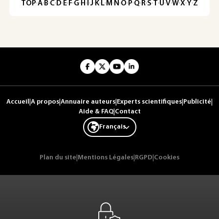
TOP
·
A
·
B
·
C
·
D
·
E
·
F
·
G
·
H
·
I
·
J
·
K
·
L
·
M
·
N
·
O
·
P
·
Q
·
R
·
S
·
T
·
U
·
V
·
W
·
X
·
Y
·
Z
Accueil
|
A propos
|
Annuaire auteurs
|
Experts scientifiques
|
Publicité
|
Aide & FAQ
|
Contact
Français
Plan du site
|
Mentions Légales
|
RGPD
|
Cookies