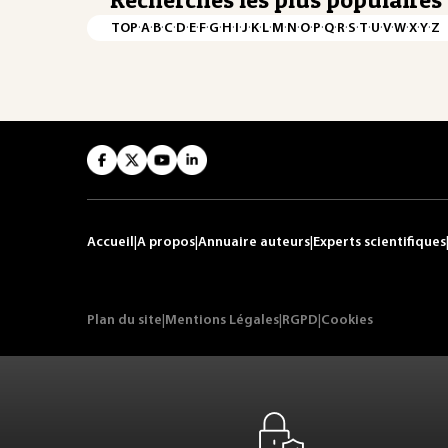
·
·
·
·
·
·
·
·
·
·
·
·
·
·
·
·
·
·
·
·
·
·
·
·
·
·
TOP
A
B
C
D
E
F
G
H
I
J
K
L
M
N
O
P
Q
R
S
T
U
V
W
X
Y
Z
Accueil
|
A propos
|
Annuaire auteurs
|
Experts scientifiques
Plan du site
|
Mentions Légales
|
RGPD
|
Cookies