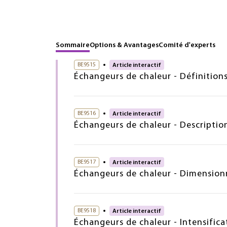
Sommaire
Options & Avantages
Comité d'experts
BE9515
Article interactif
Échangeurs de chaleur - Définition
BE9516
Article interactif
Échangeurs de chaleur - Descriptio
BE9517
Article interactif
Échangeurs de chaleur - Dimensio
BE9518
Article interactif
Échangeurs de chaleur - Intensific