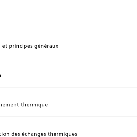
s et principes généraux
n
nnement thermique
ation des échanges thermiques