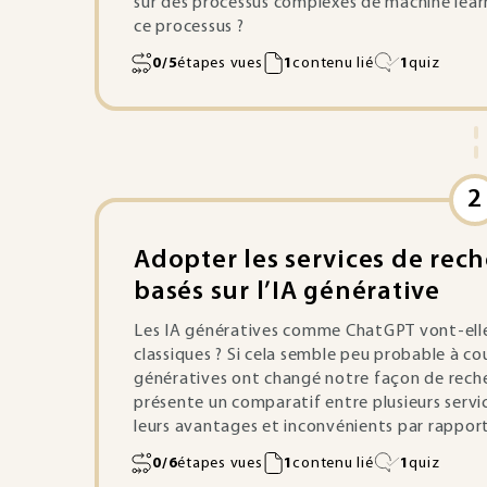
sur des processus complexes de machine learn
ce processus ?
0/5
étapes vues
1
contenu lié
1
quiz
2
Adopter les services de rec
basés sur l’IA générative
Les IA génératives comme ChatGPT vont-elle
classiques ? Si cela semble peu probable à cou
génératives ont changé notre façon de recher
présente un comparatif entre plusieurs servic
leurs avantages et inconvénients par rapport
0/6
étapes vues
1
contenu lié
1
quiz