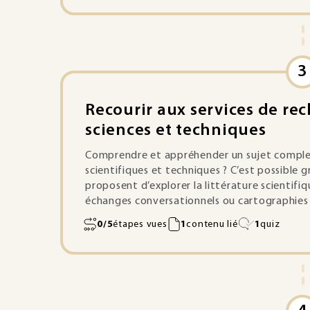
3
Recourir aux services de rec
sciences et techniques
Comprendre et appréhender un sujet complexe
scientifiques et techniques ? C’est possible g
proposent d’explorer la littérature scientifi
Diffuser et optimiser
échanges conversationnels ou cartographies d
l’information
0/5
étapes vues
1
contenu lié
1
quiz
Découvrir