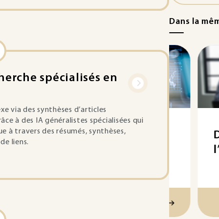
Dans la mê
herche spécialisés en
 via des synthèses d’articles
râce à des IA généralistes spécialisées qui
que à travers des résumés, synthèses,
Définir les axes
Diffu
e liens.
stratégiques de la
l’inf
veille
Découvrir