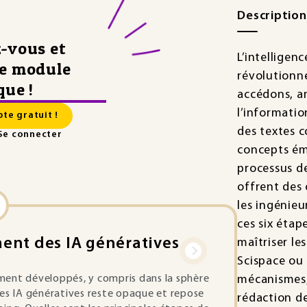
Descriptio
z-vous et
L’intelligenc
ce module
révolutionn
que !
accédons, a
l’informatio
te gratuit !
des textes c
Se connecter
concepts ém
processus de
offrent des
les ingénieu
ces six éta
nt des IA génératives
maîtriser le
Scispace ou
ment développés, y compris dans la sphère
mécanismes, 
ces IA génératives reste opaque et repose
rédaction d