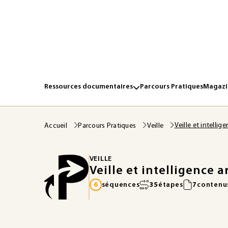
Ressources documentaires
Parcours Pratiques
Magazin
Veille et intellige
Accueil
Parcours Pratiques
Veille
VEILLE
Veille et intelligence ar
6
séquences
35
étapes
7
contenus