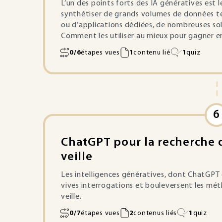
L’un des points forts des IA génératives est 
synthétiser de grands volumes de données text
ou d’applications dédiées, de nombreuses sol
Comment les utiliser au mieux pour gagner en
0/6
étapes vues
1
contenu lié
1
quiz
6
ChatGPT pour la recherche d
veille
Les intelligences génératives, dont ChatGPT e
vives interrogations et bouleversent les mé
veille.
0/7
étapes vues
2
contenus liés
1
quiz