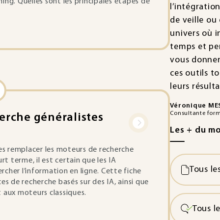
ing. Quelles sont les principales étapes de
l’intégratio
de veille ou
univers où 
temps et pe
vous donnera
ces outils t
leurs résulta
Véronique ME
Consultante form
herche généralistes
Les + du m
s remplacer les moteurs de recherche
rt terme, il est certain que les IA
Tous le
cher l’information en ligne. Cette fiche
es de recherche basés sur des IA, ainsi que
 aux moteurs classiques.
Tous l