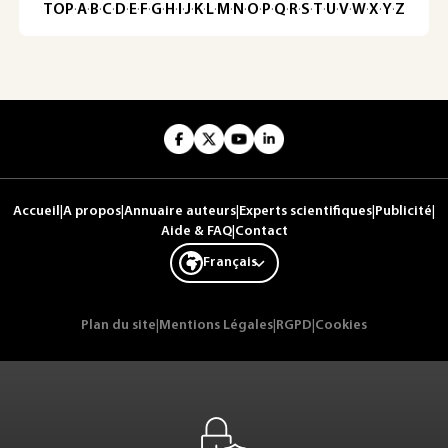
TOP
·
A
·
B
·
C
·
D
·
E
·
F
·
G
·
H
·
I
·
J
·
K
·
L
·
M
·
N
·
O
·
P
·
Q
·
R
·
S
·
T
·
U
·
V
·
W
·
X
·
Y
·
Z
Accueil
|
A propos
|
Annuaire auteurs
|
Experts scientifiques
|
Publicité
|
Aide & FAQ
|
Contact
Français
Plan du site
|
Mentions Légales
|
RGPD
|
Cookies