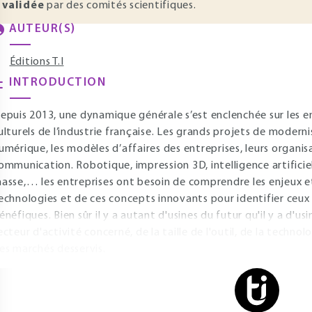
validée
par des comités scientifiques.
AUTEUR(S)
Éditions T.I
INTRODUCTION
epuis 2013, une dynamique générale s’est enclenchée sur les 
ulturels de l’industrie française. Les grands projets de moderni
umérique, les modèles d’affaires des entreprises, leurs organi
ommunication. Robotique, impression 3D, intelligence artificie
asse,… les entreprises ont besoin de comprendre les enjeux et
echnologies et de ces concepts innovants pour identifier ceux 
énéfiques. Bien sûr il y a autant d'usines du futur qu'il y a d'
ecteur d'activité concerné, de la taille de l'outil, de la techno
es marchés desservis.