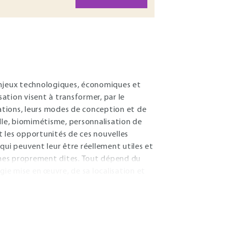
enjeux technologiques, économiques et
sation visent à transformer, par le
sations, leurs modes de conception et de
lle, biomimétisme, personnalisation de
 les opportunités de ces nouvelles
qui peuvent leur être réellement utiles et
usines proprement dites. Tout dépend du
logie mise en œuvre, de sa localisation et