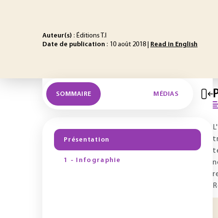
Auteur(s)
: Éditions T.I
Date de publication
: 10 août 2018 |
Read in English
SOMMAIRE
MÉDIAS
L
t
Présentation
t
1 - Infographie
n
r
R