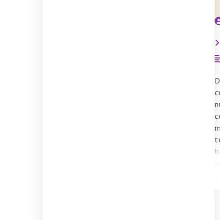
D
c
n
c
m
t
b
s
d