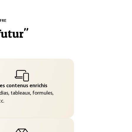
FRE
futur
"
es contenus enrichis
ias, tableaux, formules,
c.