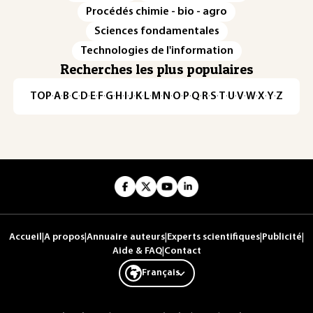
Procédés chimie - bio - agro
Sciences fondamentales
Technologies de l'information
Recherches les plus populaires
TOP
·
A
·
B
·
C
·
D
·
E
·
F
·
G
·
H
·
I
·
J
·
K
·
L
·
M
·
N
·
O
·
P
·
Q
·
R
·
S
·
T
·
U
·
V
·
W
·
X
·
Y
·
Z
Accueil
|
A propos
|
Annuaire auteurs
|
Experts scientifiques
|
Publicité
|
Aide & FAQ
|
Contact
Français