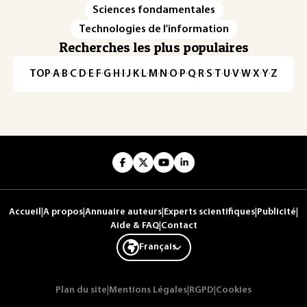
Sciences fondamentales
Technologies de l'information
Recherches les plus populaires
TOP
·
A
·
B
·
C
·
D
·
E
·
F
·
G
·
H
·
I
·
J
·
K
·
L
·
M
·
N
·
O
·
P
·
Q
·
R
·
S
·
T
·
U
·
V
·
W
·
X
·
Y
·
Z
Accueil
|
A propos
|
Annuaire auteurs
|
Experts scientifiques
|
Publicité
|
Aide & FAQ
|
Contact
Français
Plan du site
|
Mentions Légales
|
RGPD
|
Cookies